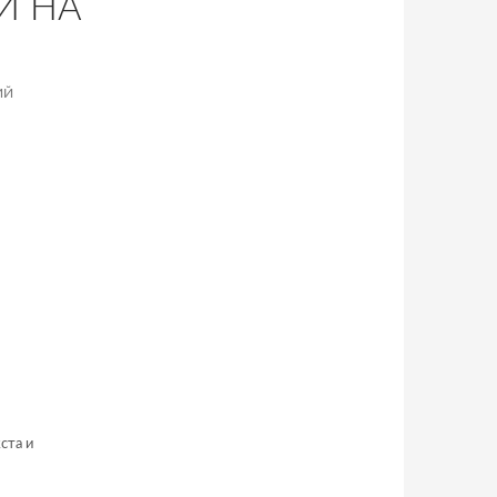
Й НА
ИЙ
ста и