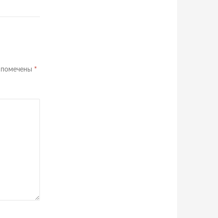
я помечены
*