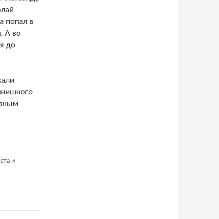
олай
а попал в
. А во
я до
жали
инишного
ивным
ста и