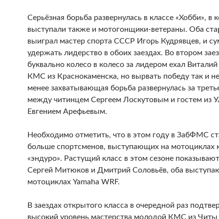
Серьёзная борьба развернулась в классе «Хобби», в 
выступали также и мотогонщики-ветераны. Оба ста
выиграл мастер спорта СССР Игорь Кудрявцев, и су
удержать лидерство в обоих заездах. Во втором зае
буквально колесо в колесо за лидером ехал Витали
КМС из Краснокаменска, но вырвать победу так и не
менее захватывающая борьба развернулась за треть
между читинцем Сергеем Лоскутовым и гостем из У
Евгением Арефьевым.
Необходимо отметить, что в этом году в ЗабФМС с
больше спортсменов, выступающих на мотоциклах 
«эндуро». Растущий класс в этом сезоне показываю
Сергей Митюков и Дмитрий Соловьёв, оба выступа
мотоциклах Yamaha WRF.
В заездах открытого класса в очередной раз подтве
высокий уровень мастерства молодой КМС из Читы