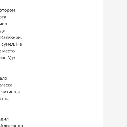
котором
рта
мел
зде
й Калюжин,
 сумел. Не
е место
лан-Удэ
тало
класса
т читинцы
ют на
рдил
 Александр