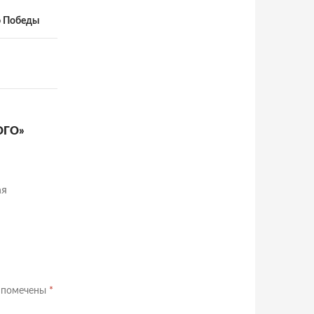
ю Победы
ОГО»
ая
я помечены
*