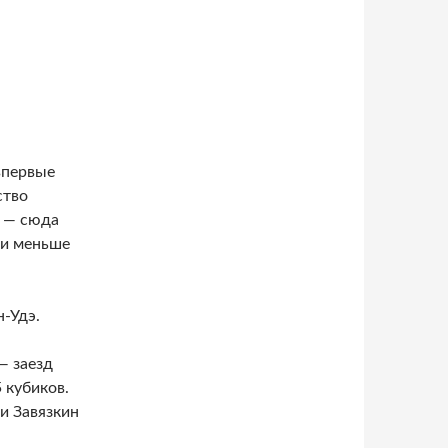
впервые
ство
ы — сюда
ь и меньше
-Удэ.
— заезд
 кубиков.
и Завязкин